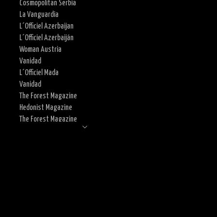
Cosmopolitan Serbia
La Vanguardia
L´Officiel Azerbaijan
L´Officiel Azerbaiján
Woman Austria
Vanidad
L´Officiel Mada
Vanidad
The Forest Magazine
Hedonist Magazine
The Forest Magazine
Vanity Teen
ABC.es
Paraíso Magazine
Vogue.it
Campañas moda / Ecommerce
Mattui
Cápsula Mattui
Calle limón